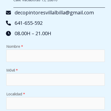
decopintoresvillalbilla@gmail.com
641-655-592
08.00H – 21.00H
*
Nombre
*
q
u
é
*
Móvil
*
Localidad
*