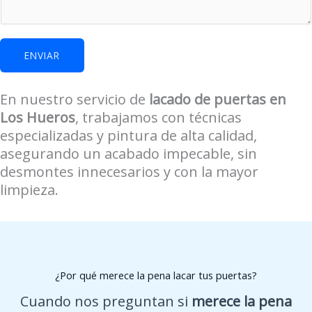
i
d
a
ENVIAR
d
q
En nuestro servicio de
lacado de puertas en
u
Los Hueros
, trabajamos con técnicas
é
especializadas y pintura de alta calidad,
p
asegurando un acabado impecable, sin
o
desmontes innecesarios y con la mayor
d
limpieza.
e
m
o
s
¿Por qué merece la pena lacar tus puertas?
Cuando nos preguntan si
merece la pena