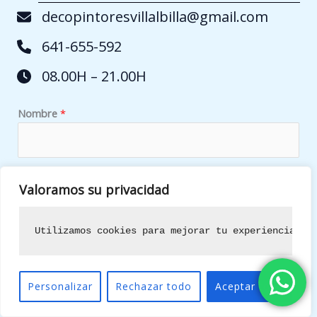
decopintoresvillalbilla@gmail.com
641-655-592
08.00H – 21.00H
q
Nombre
*
u
é
e
l
Móvil
*
Valoramos su privacidad
e
c
Utilizamos cookies para mejorar tu experiencia de
t
Localidad
*
r
ó
Personalizar
Rechazar todo
Aceptar todo
n
i
Correo electrónico
*