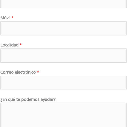
Móvil
*
Localidad
*
Correo electrónico
*
L
¿En qué te podemos ayudar?
o
c
a
l