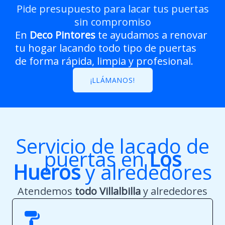
Pide presupuesto para lacar tus puertas
sin compromiso
En
Deco Pintores
te ayudamos a renovar
tu hogar lacando todo tipo de puertas
de forma rápida, limpia y profesional.
¡LLÁMANOS!
Servicio de lacado de
puertas en
Los
Hueros
y alrededores
Atendemos
todo
Villalbilla
y alrededores