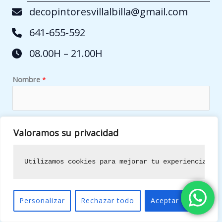
decopintoresvillalbilla@gmail.com
641-655-592
08.00H – 21.00H
Nombre
*
Móvil
*
Valoramos su privacidad
Utilizamos cookies para mejorar tu experiencia de
p
Localidad
*
o
d
Personalizar
Rechazar todo
Aceptar todo
e
m
Correo electrónico
*