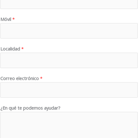
L
Móvil
*
o
c
a
l
Localidad
*
i
d
a
Correo electrónico
*
d
*
L
o
¿En qué te podemos ayudar?
c
a
l
i