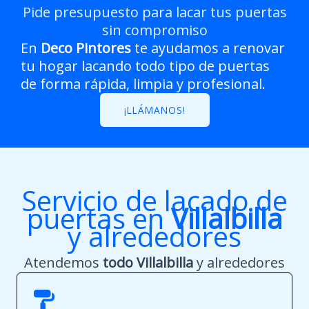
Pide presupuesto para lacar tus puertas
sin compromiso
En
Deco Pintores
te ayudamos a renovar
tu hogar lacando todo tipo de puertas
de forma rápida, limpia y profesional.
¡LLÁMANOS!
Servicio de lacado de
puertas en
Villalbilla
y alrededores
Atendemos
todo
Villalbilla
y alrededores