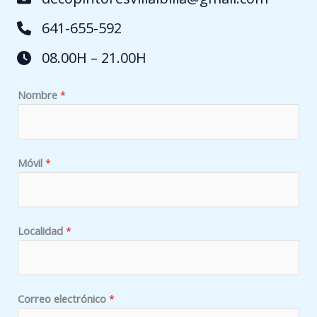
641-655-592
08.00H – 21.00H
Nombre
*
Móvil
*
q
Localidad
*
u
é
*
¿
Correo electrónico
*
E