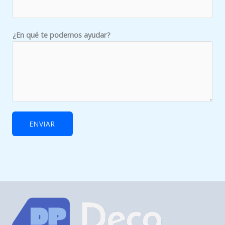
n
¿En qué te podemos ayudar?
ENVIAR