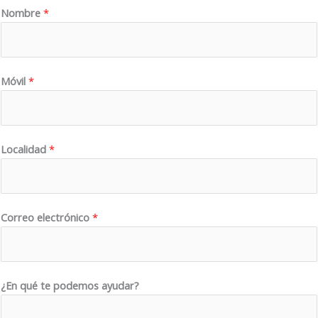
Nombre
*
Móvil
*
Localidad
*
M
Correo electrónico
*
ó
v
i
l
¿En qué te podemos ayudar?
¿