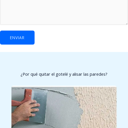
E
n
e
l
e
ENVIAR
c
t
r
ó
n
¿Por qué quitar el gotelé y alisar las paredes?
i
c
o