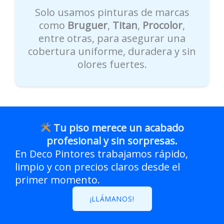
Solo usamos pinturas de marcas
como
Bruguer
,
Titan
,
Procolor
,
entre otras, para asegurar una
cobertura uniforme, duradera y sin
olores fuertes.
Tu piso merece un acabado
profesional y sin sorpresas.
En Deco Pintores trabajamos rápido,
limpio y con precios claros desde el
primer momento.
¡LLÁMANOS!