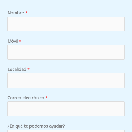
¿
Nombre
*
E
n
q
u
Móvil
*
é
M
ó
Localidad
*
v
i
l
Correo electrónico
*
¿En qué te podemos ayudar?