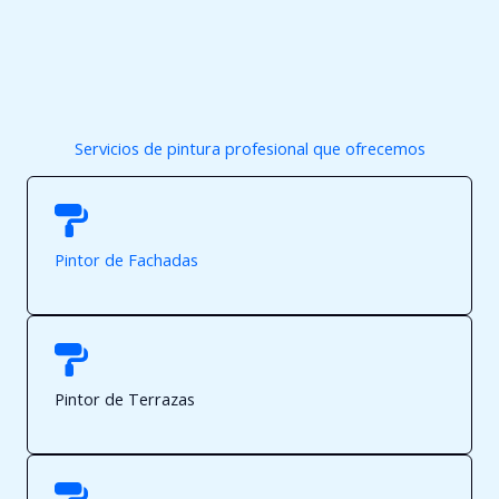
horas ya estaba todo terminado. Limpios,
dej
rápidos y muy profesionales. Volveré a
preci
contar con Deco Pintores.»
— Lorena R.
Servicios de pintura profesional que ofrecemos
Pintor de Fachadas
Pintor de Terrazas