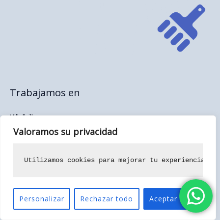
Trabajamos en
Villalbilla
Los Hueros
Valoramos su privacidad
Torres de la Alameda
Nuevo Baztán
Utilizamos cookies para mejorar tu experiencia de
Corredor del Henares
Personalizar
Rechazar todo
Aceptar todo
Alisado de paredes de gotelé