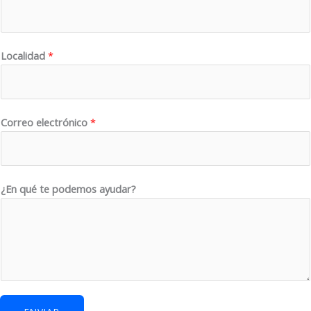
Localidad
*
Correo electrónico
*
a
¿En qué te podemos ayudar?
y
u
d
a
r
?
t